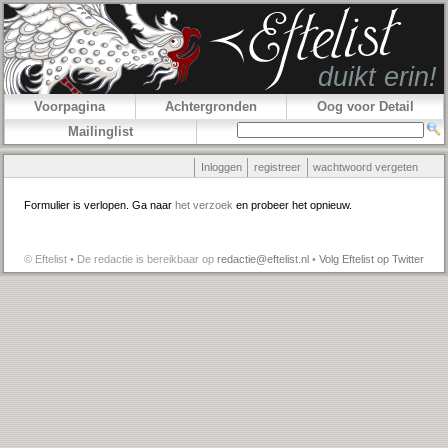
Voorpagina
Achtergronden
Oog voor Detail
Mailinglist
Inloggen
registreer
wachtwoord vergeten
Formulier is verlopen. Ga naar
het verzoek
en probeer het opnieuw.
© Eftelist • De redactie is bereikbaar op
redactie@eftelist.nl
•
Volg Eftelist op Twitter