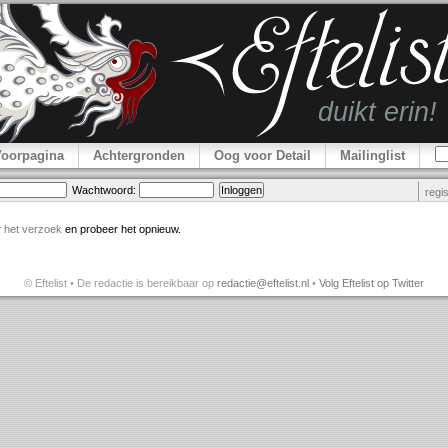
Voorpagina
Achtergronden
Oog voor Detail
Mailinglist
Wachtwoord:
regi
r
het verzoek
en probeer het opnieuw.
© Eftelist • De redactie is bereikbaar op
redactie@eftelist.nl
•
Volg Eftelist op Twitter