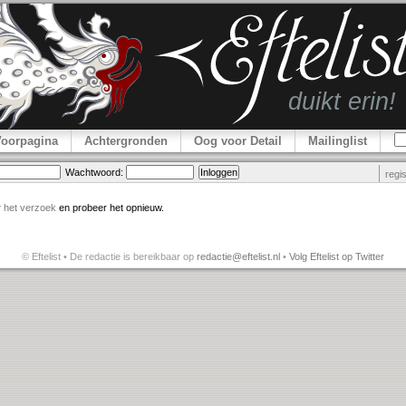
Voorpagina
Achtergronden
Oog voor Detail
Mailinglist
Wachtwoord:
regi
r
het verzoek
en probeer het opnieuw.
© Eftelist • De redactie is bereikbaar op
redactie@eftelist.nl
•
Volg Eftelist op Twitter