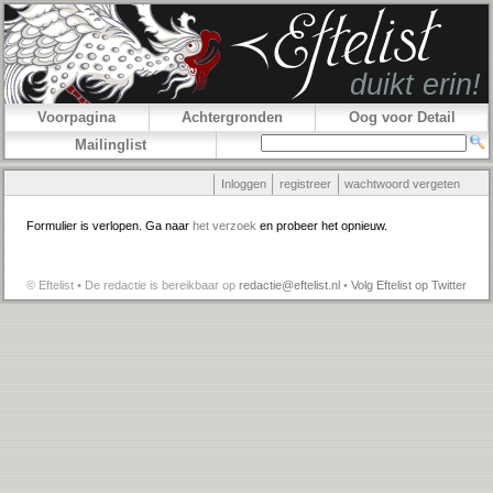
Voorpagina
Achtergronden
Oog voor Detail
Mailinglist
Inloggen
registreer
wachtwoord vergeten
Formulier is verlopen. Ga naar
het verzoek
en probeer het opnieuw.
© Eftelist • De redactie is bereikbaar op
redactie@eftelist.nl
•
Volg Eftelist op Twitter