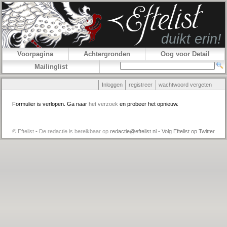
Voorpagina
Achtergronden
Oog voor Detail
Mailinglist
Inloggen
registreer
wachtwoord vergeten
Formulier is verlopen. Ga naar
het verzoek
en probeer het opnieuw.
© Eftelist • De redactie is bereikbaar op
redactie@eftelist.nl
•
Volg Eftelist op Twitter