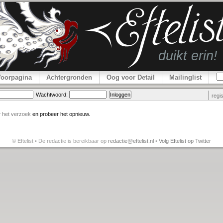
Voorpagina
Achtergronden
Oog voor Detail
Mailinglist
Wachtwoord:
regi
r
het verzoek
en probeer het opnieuw.
© Eftelist • De redactie is bereikbaar op
redactie@eftelist.nl
•
Volg Eftelist op Twitter