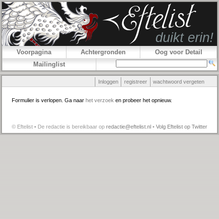
Voorpagina
Achtergronden
Oog voor Detail
Mailinglist
Inloggen
registreer
wachtwoord vergeten
Formulier is verlopen. Ga naar
het verzoek
en probeer het opnieuw.
© Eftelist • De redactie is bereikbaar op
redactie@eftelist.nl
•
Volg Eftelist op Twitter