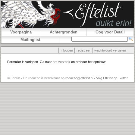
Voorpagina
Achtergronden
Oog voor Detail
Mailinglist
Inloggen
registreer
wachtwoord vergeten
Formulier is verlopen. Ga naar
het verzoek
en probeer het opnieuw.
© Eftelist • De redactie is bereikbaar op
redactie@eftelist.nl
•
Volg Eftelist op Twitter