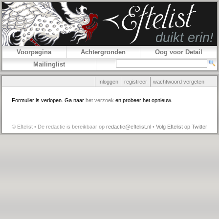
Voorpagina
Achtergronden
Oog voor Detail
Mailinglist
Inloggen
registreer
wachtwoord vergeten
Formulier is verlopen. Ga naar
het verzoek
en probeer het opnieuw.
© Eftelist • De redactie is bereikbaar op
redactie@eftelist.nl
•
Volg Eftelist op Twitter