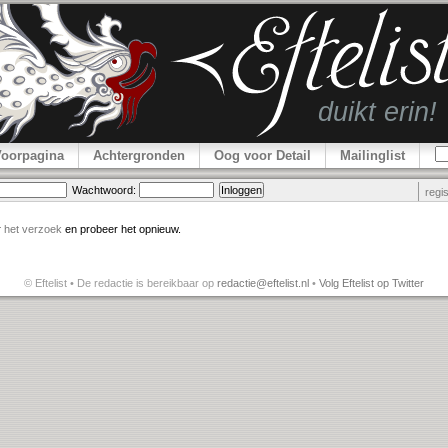
Voorpagina
Achtergronden
Oog voor Detail
Mailinglist
Wachtwoord:
regi
r
het verzoek
en probeer het opnieuw.
© Eftelist • De redactie is bereikbaar op
redactie@eftelist.nl
•
Volg Eftelist op Twitter