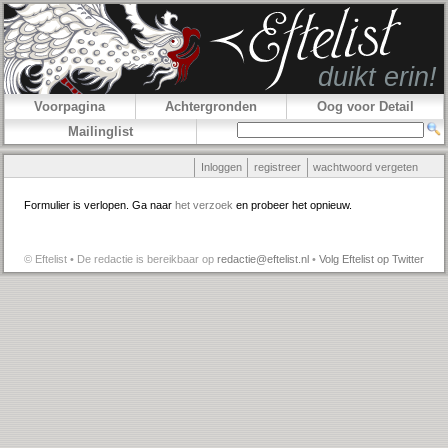
Voorpagina
Achtergronden
Oog voor Detail
Mailinglist
Inloggen
registreer
wachtwoord vergeten
Formulier is verlopen. Ga naar
het verzoek
en probeer het opnieuw.
© Eftelist • De redactie is bereikbaar op
redactie@eftelist.nl
•
Volg Eftelist op Twitter