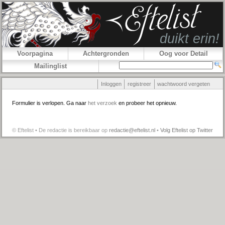
Voorpagina
Achtergronden
Oog voor Detail
Mailinglist
Inloggen
registreer
wachtwoord vergeten
Formulier is verlopen. Ga naar
het verzoek
en probeer het opnieuw.
© Eftelist • De redactie is bereikbaar op
redactie@eftelist.nl
•
Volg Eftelist op Twitter