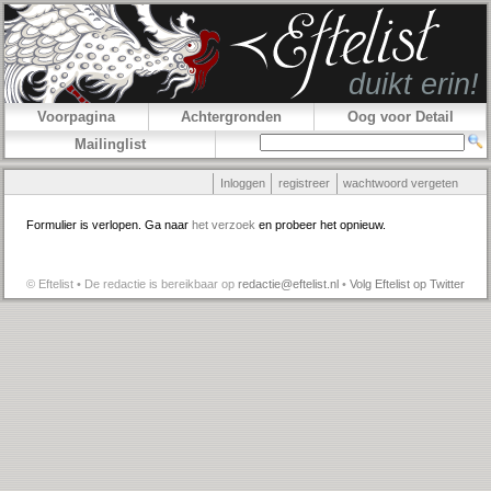
Voorpagina
Achtergronden
Oog voor Detail
Mailinglist
Inloggen
registreer
wachtwoord vergeten
Formulier is verlopen. Ga naar
het verzoek
en probeer het opnieuw.
© Eftelist • De redactie is bereikbaar op
redactie@eftelist.nl
•
Volg Eftelist op Twitter