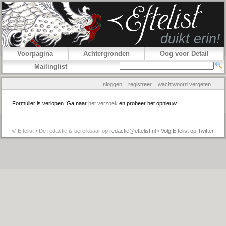
Voorpagina
Achtergronden
Oog voor Detail
Mailinglist
Inloggen
registreer
wachtwoord vergeten
Formulier is verlopen. Ga naar
het verzoek
en probeer het opnieuw.
© Eftelist • De redactie is bereikbaar op
redactie@eftelist.nl
•
Volg Eftelist op Twitter