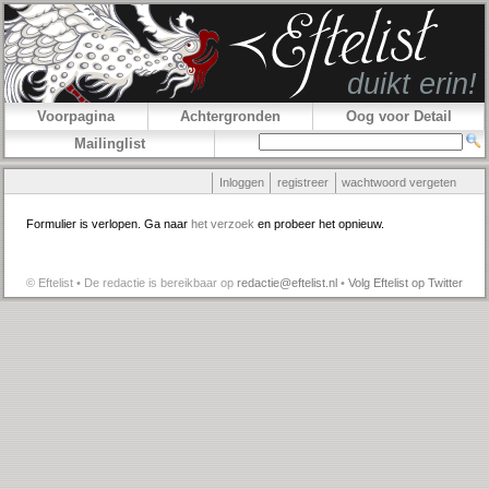
Voorpagina
Achtergronden
Oog voor Detail
Mailinglist
Inloggen
registreer
wachtwoord vergeten
Formulier is verlopen. Ga naar
het verzoek
en probeer het opnieuw.
© Eftelist • De redactie is bereikbaar op
redactie@eftelist.nl
•
Volg Eftelist op Twitter