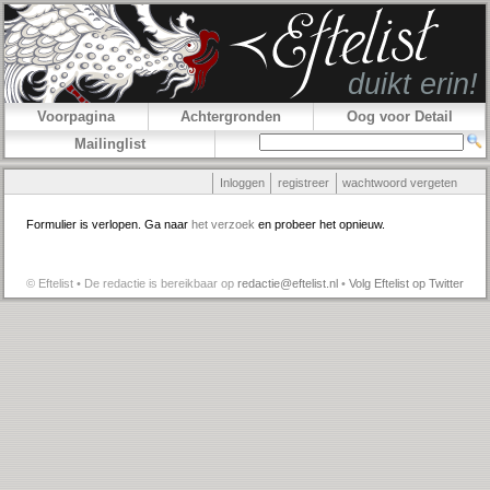
Voorpagina
Achtergronden
Oog voor Detail
Mailinglist
Inloggen
registreer
wachtwoord vergeten
Formulier is verlopen. Ga naar
het verzoek
en probeer het opnieuw.
© Eftelist • De redactie is bereikbaar op
redactie@eftelist.nl
•
Volg Eftelist op Twitter