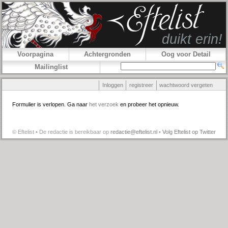
Voorpagina
Achtergronden
Oog voor Detail
Mailinglist
Inloggen
registreer
wachtwoord vergeten
Formulier is verlopen. Ga naar
het verzoek
en probeer het opnieuw.
© Eftelist • De redactie is bereikbaar op
redactie@eftelist.nl
•
Volg Eftelist op Twitter