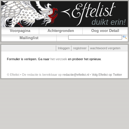
Voorpagina
Achtergronden
Oog voor Detail
Mailinglist
Inloggen
registreer
wachtwoord vergeten
Formulier is verlopen. Ga naar
het verzoek
en probeer het opnieuw.
© Eftelist • De redactie is bereikbaar op
redactie@eftelist.nl
•
Volg Eftelist op Twitter