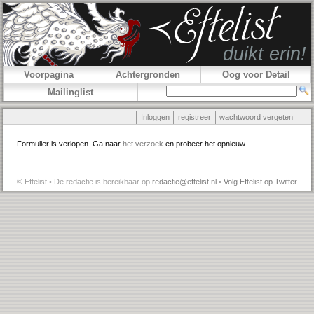
Voorpagina
Achtergronden
Oog voor Detail
Mailinglist
Inloggen
registreer
wachtwoord vergeten
Formulier is verlopen. Ga naar
het verzoek
en probeer het opnieuw.
© Eftelist • De redactie is bereikbaar op
redactie@eftelist.nl
•
Volg Eftelist op Twitter