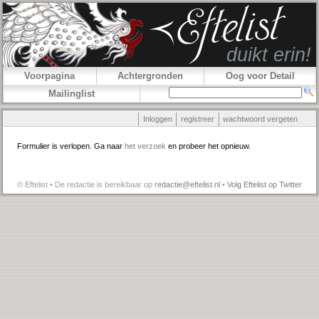
Voorpagina
Achtergronden
Oog voor Detail
Mailinglist
Inloggen
registreer
wachtwoord vergeten
Formulier is verlopen. Ga naar
het verzoek
en probeer het opnieuw.
© Eftelist • De redactie is bereikbaar op
redactie@eftelist.nl
•
Volg Eftelist op Twitter