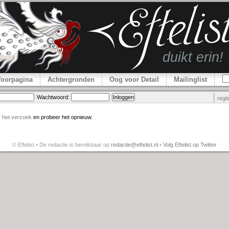
Voorpagina
Achtergronden
Oog voor Detail
Mailinglist
Wachtwoord:
regi
r
het verzoek
en probeer het opnieuw.
© Eftelist • De redactie is bereikbaar op
redactie@eftelist.nl
•
Volg Eftelist op Twitter