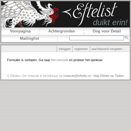
Voorpagina
Achtergronden
Oog voor Detail
Mailinglist
Inloggen
registreer
wachtwoord vergeten
Formulier is verlopen. Ga naar
het verzoek
en probeer het opnieuw.
© Eftelist • De redactie is bereikbaar op
redactie@eftelist.nl
•
Volg Eftelist op Twitter