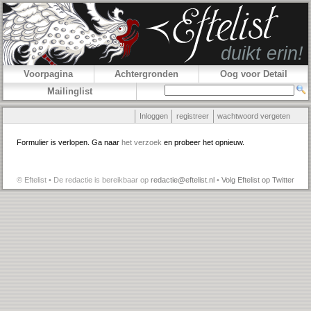
Voorpagina
Achtergronden
Oog voor Detail
Mailinglist
Inloggen
registreer
wachtwoord vergeten
Formulier is verlopen. Ga naar
het verzoek
en probeer het opnieuw.
© Eftelist • De redactie is bereikbaar op
redactie@eftelist.nl
•
Volg Eftelist op Twitter