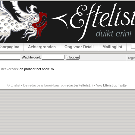
Voorpagina
Achtergronden
Oog voor Detail
Mailinglist
Wachtwoord:
regi
r
het verzoek
en probeer het opnieuw.
© Eftelist • De redactie is bereikbaar op
redactie@eftelist.nl
•
Volg Eftelist op Twitter