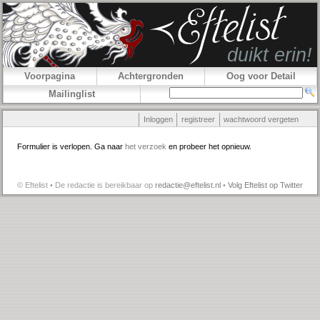
Voorpagina
Achtergronden
Oog voor Detail
Mailinglist
Inloggen
registreer
wachtwoord vergeten
Formulier is verlopen. Ga naar
het verzoek
en probeer het opnieuw.
© Eftelist • De redactie is bereikbaar op
redactie@eftelist.nl
•
Volg Eftelist op Twitter