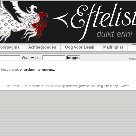
Voorpagina
Achtergronden
Oog voor Detail
Mailinglist
Wachtwoord:
regi
r
het verzoek
en probeer het opnieuw.
© Eftelist • De redactie is bereikbaar op
redactie@eftelist.nl
•
Volg Eftelist op Twitter