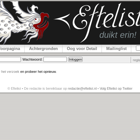
Voorpagina
Achtergronden
Oog voor Detail
Mailinglist
Wachtwoord:
regi
r
het verzoek
en probeer het opnieuw.
© Eftelist • De redactie is bereikbaar op
redactie@eftelist.nl
•
Volg Eftelist op Twitter