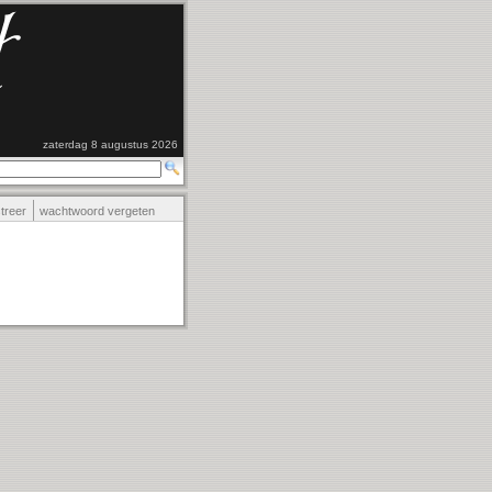
zaterdag 8 augustus 2026
streer
wachtwoord vergeten