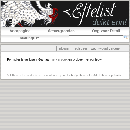
Voorpagina
Achtergronden
Oog voor Detail
Mailinglist
Inloggen
registreer
wachtwoord vergeten
Formulier is verlopen. Ga naar
het verzoek
en probeer het opnieuw.
© Eftelist • De redactie is bereikbaar op
redactie@eftelist.nl
•
Volg Eftelist op Twitter