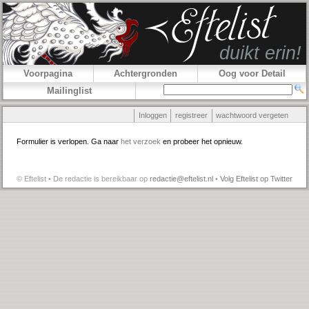
Voorpagina
Achtergronden
Oog voor Detail
Mailinglist
Inloggen
registreer
wachtwoord vergeten
Formulier is verlopen. Ga naar
het verzoek
en probeer het opnieuw.
© Eftelist • De redactie is bereikbaar op
redactie@eftelist.nl
•
Volg Eftelist op Twitter