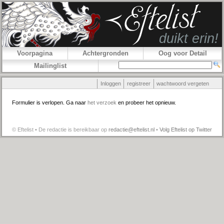
Voorpagina
Achtergronden
Oog voor Detail
Mailinglist
Inloggen
registreer
wachtwoord vergeten
Formulier is verlopen. Ga naar
het verzoek
en probeer het opnieuw.
© Eftelist • De redactie is bereikbaar op
redactie@eftelist.nl
•
Volg Eftelist op Twitter