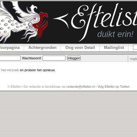
Voorpagina
Achtergronden
Oog voor Detail
Mailinglist
Wachtwoord:
regi
r
het verzoek
en probeer het opnieuw.
© Eftelist • De redactie is bereikbaar op
redactie@eftelist.nl
•
Volg Eftelist op Twitter