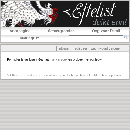
Voorpagina
Achtergronden
Oog voor Detail
Mailinglist
Inloggen
registreer
wachtwoord vergeten
Formulier is verlopen. Ga naar
het verzoek
en probeer het opnieuw.
© Eftelist • De redactie is bereikbaar op
redactie@eftelist.nl
•
Volg Eftelist op Twitter