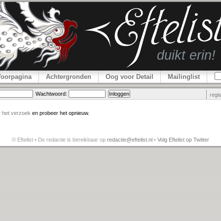
Voorpagina
Achtergronden
Oog voor Detail
Mailinglist
Wachtwoord:
regi
r
het verzoek
en probeer het opnieuw.
© Eftelist • De redactie is bereikbaar op
redactie@eftelist.nl
•
Volg Eftelist op Twitter