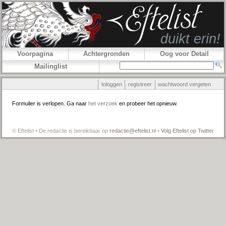
Voorpagina
Achtergronden
Oog voor Detail
Mailinglist
Inloggen
registreer
wachtwoord vergeten
Formulier is verlopen. Ga naar
het verzoek
en probeer het opnieuw.
© Eftelist • De redactie is bereikbaar op
redactie@eftelist.nl
•
Volg Eftelist op Twitter