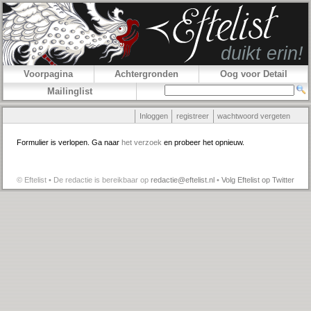
Voorpagina
Achtergronden
Oog voor Detail
Mailinglist
Inloggen
registreer
wachtwoord vergeten
Formulier is verlopen. Ga naar
het verzoek
en probeer het opnieuw.
© Eftelist • De redactie is bereikbaar op
redactie@eftelist.nl
•
Volg Eftelist op Twitter