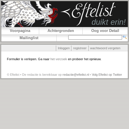
Voorpagina
Achtergronden
Oog voor Detail
Mailinglist
Inloggen
registreer
wachtwoord vergeten
Formulier is verlopen. Ga naar
het verzoek
en probeer het opnieuw.
© Eftelist • De redactie is bereikbaar op
redactie@eftelist.nl
•
Volg Eftelist op Twitter