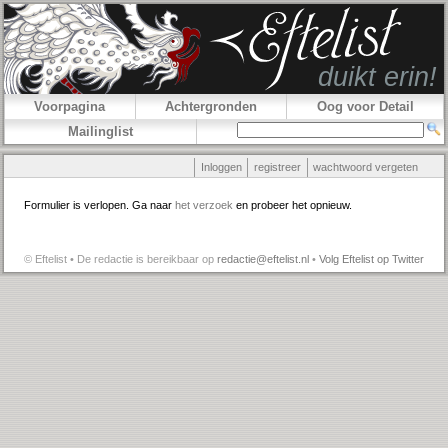
Voorpagina
Achtergronden
Oog voor Detail
Mailinglist
Inloggen
registreer
wachtwoord vergeten
Formulier is verlopen. Ga naar
het verzoek
en probeer het opnieuw.
© Eftelist • De redactie is bereikbaar op
redactie@eftelist.nl
•
Volg Eftelist op Twitter