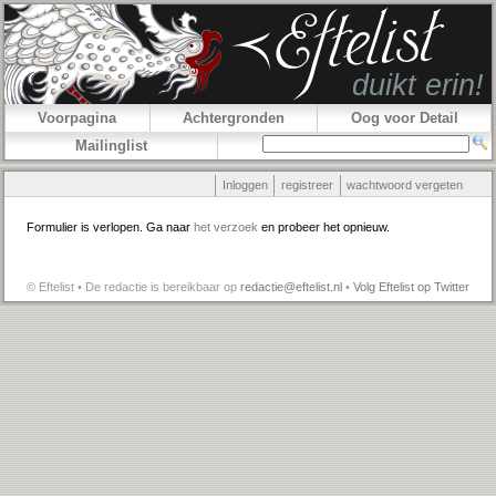
Voorpagina
Achtergronden
Oog voor Detail
Mailinglist
Inloggen
registreer
wachtwoord vergeten
Formulier is verlopen. Ga naar
het verzoek
en probeer het opnieuw.
© Eftelist • De redactie is bereikbaar op
redactie@eftelist.nl
•
Volg Eftelist op Twitter