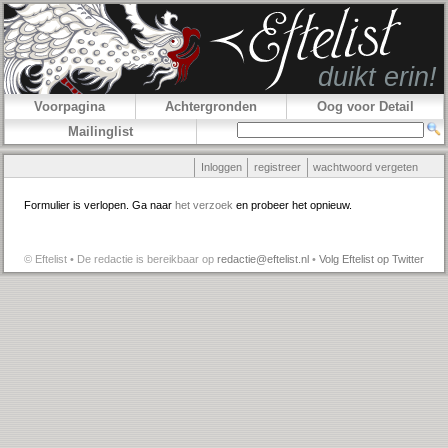
Voorpagina
Achtergronden
Oog voor Detail
Mailinglist
Inloggen
registreer
wachtwoord vergeten
Formulier is verlopen. Ga naar
het verzoek
en probeer het opnieuw.
© Eftelist • De redactie is bereikbaar op
redactie@eftelist.nl
•
Volg Eftelist op Twitter