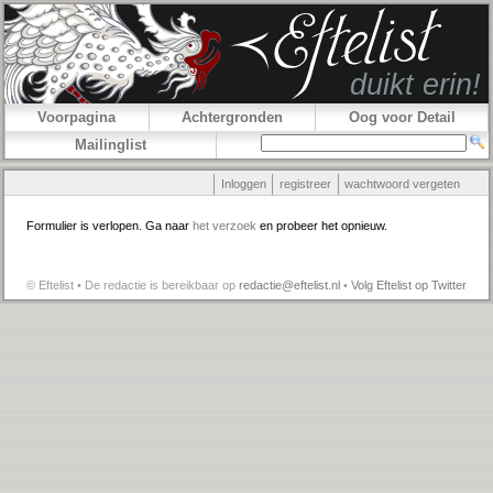
Voorpagina
Achtergronden
Oog voor Detail
Mailinglist
Inloggen
registreer
wachtwoord vergeten
Formulier is verlopen. Ga naar
het verzoek
en probeer het opnieuw.
© Eftelist • De redactie is bereikbaar op
redactie@eftelist.nl
•
Volg Eftelist op Twitter