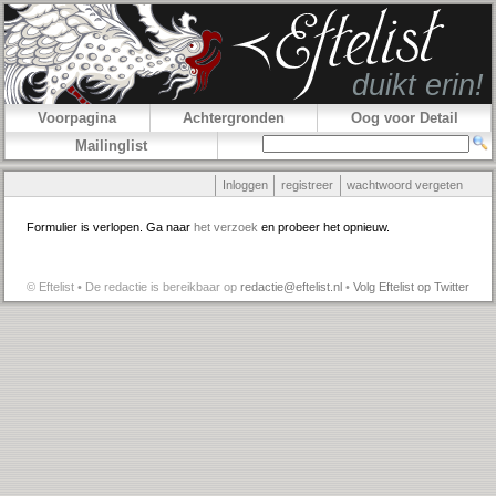
Voorpagina
Achtergronden
Oog voor Detail
Mailinglist
Inloggen
registreer
wachtwoord vergeten
Formulier is verlopen. Ga naar
het verzoek
en probeer het opnieuw.
© Eftelist • De redactie is bereikbaar op
redactie@eftelist.nl
•
Volg Eftelist op Twitter