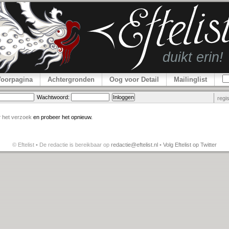
Voorpagina
Achtergronden
Oog voor Detail
Mailinglist
Wachtwoord:
regi
r
het verzoek
en probeer het opnieuw.
© Eftelist • De redactie is bereikbaar op
redactie@eftelist.nl
•
Volg Eftelist op Twitter