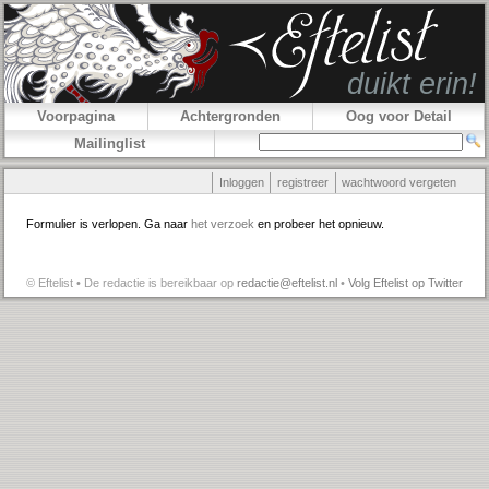
Voorpagina
Achtergronden
Oog voor Detail
Mailinglist
Inloggen
registreer
wachtwoord vergeten
Formulier is verlopen. Ga naar
het verzoek
en probeer het opnieuw.
© Eftelist • De redactie is bereikbaar op
redactie@eftelist.nl
•
Volg Eftelist op Twitter