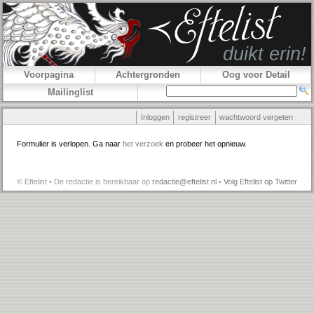
Voorpagina
Achtergronden
Oog voor Detail
Mailinglist
Inloggen
registreer
wachtwoord vergeten
Formulier is verlopen. Ga naar
het verzoek
en probeer het opnieuw.
© Eftelist • De redactie is bereikbaar op
redactie@eftelist.nl
•
Volg Eftelist op Twitter