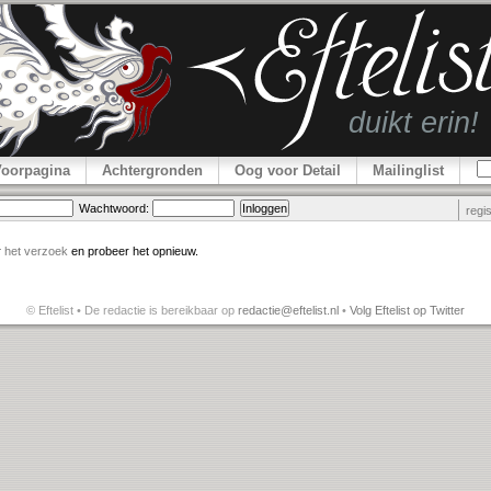
Voorpagina
Achtergronden
Oog voor Detail
Mailinglist
Wachtwoord:
regi
r
het verzoek
en probeer het opnieuw.
© Eftelist • De redactie is bereikbaar op
redactie@eftelist.nl
•
Volg Eftelist op Twitter