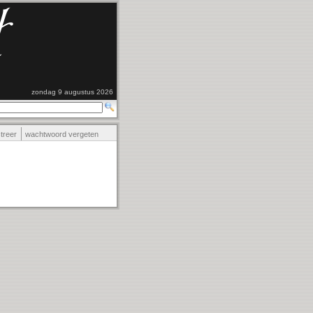
zondag 9 augustus 2026
streer
wachtwoord vergeten