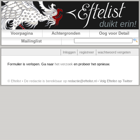
Voorpagina
Achtergronden
Oog voor Detail
Mailinglist
Inloggen
registreer
wachtwoord vergeten
Formulier is verlopen. Ga naar
het verzoek
en probeer het opnieuw.
© Eftelist • De redactie is bereikbaar op
redactie@eftelist.nl
•
Volg Eftelist op Twitter