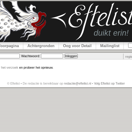
Voorpagina
Achtergronden
Oog voor Detail
Mailinglist
Wachtwoord:
regi
r
het verzoek
en probeer het opnieuw.
© Eftelist • De redactie is bereikbaar op
redactie@eftelist.nl
•
Volg Eftelist op Twitter