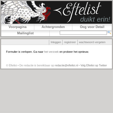
Voorpagina
Achtergronden
Oog voor Detail
Mailinglist
Inloggen
registreer
wachtwoord vergeten
Formulier is verlopen. Ga naar
het verzoek
en probeer het opnieuw.
© Eftelist • De redactie is bereikbaar op
redactie@eftelist.nl
•
Volg Eftelist op Twitter