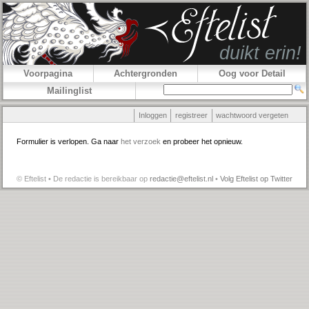
Voorpagina
Achtergronden
Oog voor Detail
Mailinglist
Inloggen
registreer
wachtwoord vergeten
Formulier is verlopen. Ga naar
het verzoek
en probeer het opnieuw.
© Eftelist • De redactie is bereikbaar op
redactie@eftelist.nl
•
Volg Eftelist op Twitter