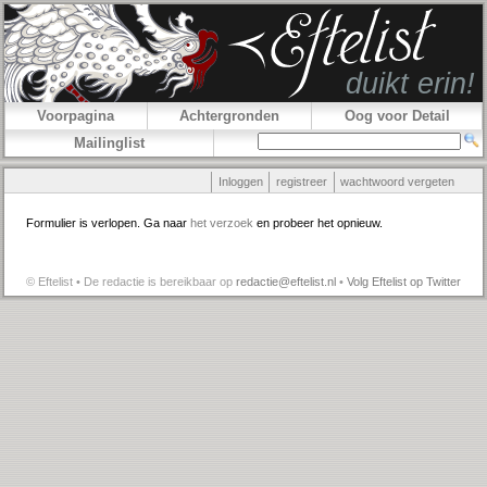
Voorpagina
Achtergronden
Oog voor Detail
Mailinglist
Inloggen
registreer
wachtwoord vergeten
Formulier is verlopen. Ga naar
het verzoek
en probeer het opnieuw.
© Eftelist • De redactie is bereikbaar op
redactie@eftelist.nl
•
Volg Eftelist op Twitter